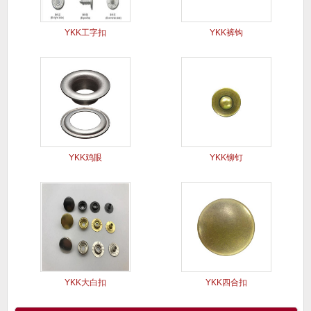
YKK工字扣
YKK裤钩
YKK鸡眼
YKK铆钉
YKK大白扣
YKK四合扣