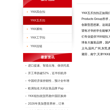
YKK四合扣
YKK五爪扣
扣正如我们口
Products Gr
YKK五爪扣
创新型思想家。这就
YKK裤钩
望有才华的学生能够
们专业提供YKK钮扣,
YKK工字扣
球各大服装品牌，国内的
YKK拉链
义乌,温州,广州,东莞,
莆田，南宁,天津YKK
最新资讯
进口提速、智造出海、保供托底
开工率跌破52%，近半织机停
中国经济保持韧性，预计全年增
欧洲知名大码女装品牌 Pap
YKK钮扣祝贺昂跑中国区换帅
2026年美加墨世界杯，订单