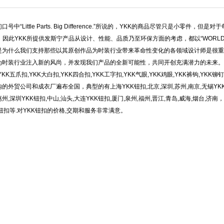
号中“Little Parts. Big Difference.”所说的，YKK的商品尽管只是小零件，
oup所求，因此YKK所提供发斯宁产品从设计、性能、品质乃至环保方面的考虑，都以“WORLD
是为什么我们支持那些以其原创作品为时装行业带来革命性变化的各领域设计师是很重
为时装行业注入新的风尚，并发现我们产品的全新可能性，共同开创充满潜力的未来。
YKK五爪扣,YKK大白扣,YKK四合扣,YKK工字扣,YKK气眼,YKK鸡眼,YKK裤钩,
外贸公司和成衣厂遍布全国，典型的有上海YKK钮扣,北京,深圳,苏州,南京,无锡YKK钮扣,
惠州,深圳YKK钮扣,中山,汕头,大连YKK钮扣,厦门,泉州,福州,晋江,青岛,威海,烟台,济南
钮扣等.对YKK钮扣的价格,交期和服务非常满意。
1