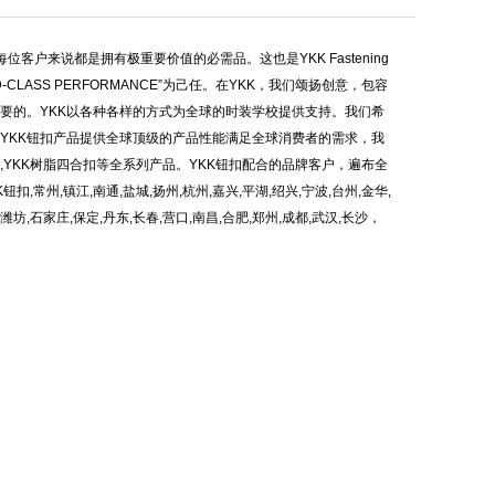
但是对于每位客户来说都是拥有极重要价值的必需品。这也是YKK Fastening
-CLASS PERFORMANCE”为己任。在YKK，我们颂扬创意，包容
要的。YKK以各种各样的方式为全球的时装学校提供支持。我们希
YKK钮扣产品提供全球顶级的产品性能满足全球消费者的需求，我
YKK铆钉,YKK树脂四合扣等全系列产品。YKK钮扣配合的品牌客户，遍布全
常州,镇江,南通,盐城,扬州,杭州,嘉兴,平湖,绍兴,宁波,台州,金华,
，潍坊,石家庄,保定,丹东,长春,营口,南昌,合肥,郑州,成都,武汉,长沙，